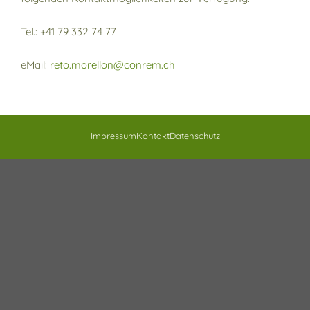
Tel.: +41 79 332 74 77
eMail:
reto.morellon@conrem.ch
Impressum
Kontakt
Datenschutz